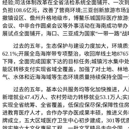
经验;司法体制改革在全省法检系统全面铺开、一次到位
负担108.6亿元，改善了营商环境;三亚创新旅游市
撤镇设区、儋州升格地级市，博鳌乐城国际医疗旅游
会议、中非合作圆桌会议等外事活动在海南成功举办
展试点全面铺开，海口、三亚成为国家“一带一路”
过去的五年，生态保护与建设力度加大，环境质量持
62.1%;开展全岛海岸带专项整治，收回岸线土地876
下降，全面完成国家下达的目标任务;城镇污水集中处理
能区转移支付实现省域全覆盖，加强了对土地、林地
气、水体和近海海域等生态环境质量持续保持全国一
过去的五年，基本公共服务均等化加快推进，人民生活
新增就业47.4万人、农村劳动力转移就业53.1万人
实现全省统筹、全省覆盖，低保应保尽保;保障性住房覆
进教育医疗人才，合作办学办医成果丰硕，推进义务
牌成立，五大区域医疗卫生中心初步建成，301等
效实施六大文化惠民工程，一批文艺精品走向全国、