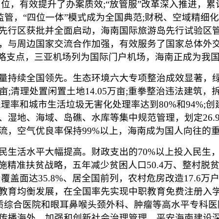
，有效提升了办案质效;“放管服”改革深入推进，累计减
场监管，“四位一体”模式成为全国典范;财税、空域精细
先行区获批并全面启动，海南国际旅游岛先行试验区
，与周边国家交流合作加强，有效服务了国家总体外交
战略支点，三亚机场列为国际门户机场，海南正成为我
续全国领先。生态环境六大专项整治成效显著，绿化宝
5亩;清理处置闲置土地14.05万亩;重拳整治违法建筑，
率和城市生活垃圾无害化处理率达到80%和94%;创建
、湿地、海域、岛礁、水库等集中规范管理，划定26.
流，空气优良率保持99%以上，海南成为国人向往的
水平大幅提高。财政支出的70%以上投入民生，城乡
;实施精准扶贫战略，五年减少贫困人口50.4万、整村脱
盖面达35.8%、居全国前列，农村危房改造17.6万户
教育均衡发展，在全国率先实现中职教育免费注册入
优质综合医院和眼耳鼻喉头颈外科、肿瘤等高水平专科医
传播海外。加强和创新社会治理管理，平安海南建设