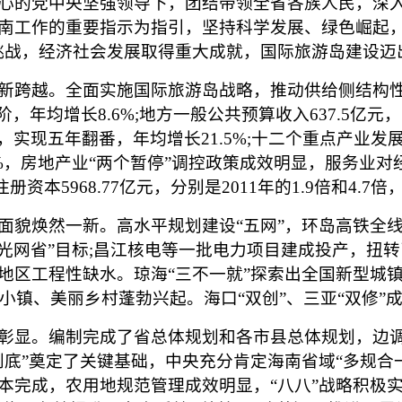
的党中央坚强领导下，团结带领全省各族人民，深入
南工作的重要指示为指引，坚持科学发展、绿色崛起，
挑战，经济社会发展取得重大成就，国际旅游岛建设迈
跨越。全面实施国际旅游岛战略，推动供给侧结构性
阶，年均增长8.6%;地方一般公共预算收入637.5亿元
747亿元，实现五年翻番，年均增长21.5%;十二个重点
7%，房地产业“两个暂停”调控政策成效明显，服务业对经
注册资本5968.77亿元，分别是2011年的1.9倍和4
焕然一新。高水平规划建设“五网”，环岛高铁全线
全光网省”目标;昌江核电等一批电力项目建成投产，扭转
区工程性缺水。琼海“三不一就”探索出全国新型城镇化建
业小镇、美丽乡村蓬勃兴起。海口“双创”、三亚“双修
显。编制完成了省总体规划和各市县总体规划，边调
底”奠定了关键基础，中央充分肯定海南省域“多规合
本完成，农用地规范管理成效明显，“八八”战略积极