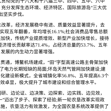
贯彻党的十八大和十八届三中、四中、五中、六中
充分发挥生态环境、经济特区、国际旅游岛“三大优
出坚实步伐。
改革，经济发展稳中有进、质量效益显著提升，去
，实现五年翻番，年均增长16.1%;社会消费品零售总额
产业发展加快，传统产业提质增效、新型产业加快增长，接待
济增长贡献率达71.4%，占经济总量的53.7%、五年
.7倍，发展的内生动力显著增强。
贯通，博鳌机场建成，“田”字型高速公路主骨架加快
了电力长期短缺的局面;环岛天然气管网加快建设;建
设新模式，全省城镇化率56.8%、五年提高6.3个
”成效卓显，极大提升了城市建设和综合管理水平。
研、边论证、边决策、边探索、边实践、边见效，
一”迈出了步子、探索了经验;新一轮农垦改革实现政
实施，农垦活力有效激发，为全国农垦系统改革提供了