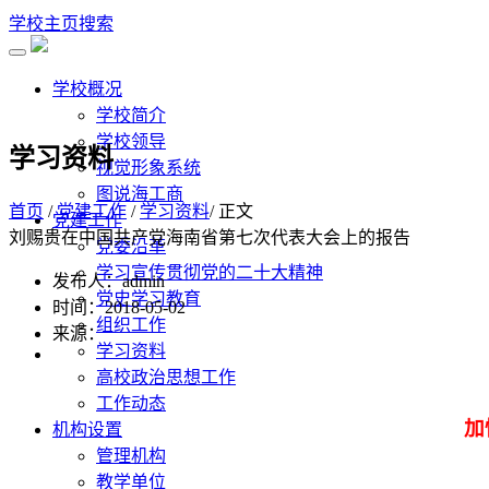
学校主页
搜索
学校概况
学校简介
学校领导
学习资料
视觉形象系统
图说海工商
首页
/
党建工作
/
学习资料
/ 正文
党建工作
刘赐贵在中国共产党海南省第七次代表大会上的报告
党委沿革
学习宣传贯彻党的二十大精神
发布人：admin
党史学习教育
时间：2018-05-02
组织工作
来源：
学习资料
高校政治思想工作
工作动态
加
机构设置
管理机构
教学单位