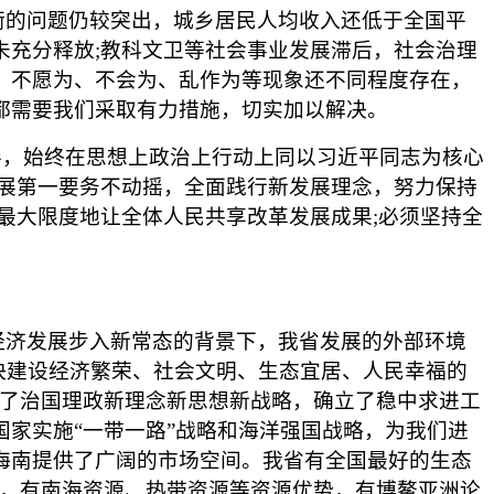
的问题仍较突出，城乡居民人均收入还低于全国平
未充分释放;教科文卫等社会事业发展滞后，社会治理
，不愿为、不会为、乱作为等现象还不同程度存在，
都需要我们采取有力措施，切实加以解决。
，始终在思想上政治上行动上同以习近平同志为核心
发展第一要务不动摇，全面践行新发展理念，努力保持
最大限度地让全体人民共享改革发展成果;必须坚持全
济发展步入新常态的背景下，我省发展的外部环境
加快建设经济繁荣、社会文明、生态宜居、人民幸福的
出了治国理政新理念新思想新战略，确立了稳中求进工
家实施“一带一路”战略和海洋强国战略，为我们进
海南提供了广阔的市场空间。我省有全国最好的生态
势，有南海资源、热带资源等资源优势，有博鳌亚洲论