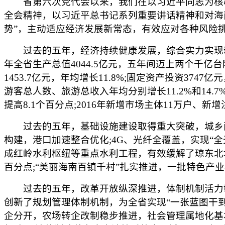
省第六次党代会以来，我们在以习近平同志为核心
全会精神，以习近平总书记系列重要讲话精神和对海
势”，主动适应经济发展新常态，有效应对各种风险
过去的五年，经济持续健康发展，综合实力实现新
年全省生产总值4044.5亿元，五年间迈上两个千亿台
1453.7亿元，年均增长11.8%;固定资产投资3
游客总人数、旅游总收入年均分别增长11.2%和14.
提高8.1个百分点;2016年新增市场主体11万户、新增
过去的五年，基础设施建设取得重大突破，城乡面貌
构建，港口加速整合优化;4G、光纤全覆盖，实现“
成红岭水利枢纽等重点水利工程，有效缓解了琼东北地
百分点;“美丽海南百镇千村”扎实推进，一批特色产
过去的五年，改革开放纵深推进，体制机制活力彰
创新了规划管理体制机制，为全省实现“一张蓝图干到
企分开，农场转企改制稳步推进，社会管理属地化基