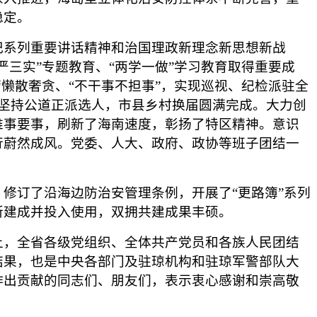
稳定。
系列重要讲话精神和治国理政新理念新思想新战
三实”专题教育、“两学一做”学习教育取得重要成
懒散奢贪、“不干事不担事”，实现巡视、纪检派驻全
点。坚持公道正派选人，市县乡村换届圆满完成。大力创
难事要事，刷新了海南速度，彰扬了特区精神。意识
行蔚然成风。党委、人大、政府、政协等班子团结一
订了沿海边防治安管理条例，开展了“更路簿”系列
所建成并投入使用，双拥共建成果丰硕。
，全省各级党组织、全体共产党员和各族人民团结
结果，也是中央各部门及驻琼机构和驻琼军警部队大
作出贡献的同志们、朋友们，表示衷心感谢和崇高敬