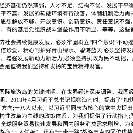
济基础仍然薄弱，人才不足、结构不优、发展不平衡
水平不高，发展的软硬环境有待改善，体制机制活力尚
部思想解放不够，开放意识、创新意识、责任意识不强
弱，有的基层党组织战斗堡垒作用不明显，等等。这些
社会持续健康发展，必须牢固树立“四个意识”不动摇
加倍珍爱、精心呵护好青山绿水、碧海蓝天;必须坚持
摇，增强发展新动力新活力;必须坚持执政为民不动摇，
会是值得我们坚持和发扬的宝贵精神财富。
际旅游岛的关键时期。在世界经济深度调整、我国经
。2013年4月习近平总书记视察海南时，提出了“
了方向;十八大以来，以习近平同志为核心的党中央提
构性改革为主线的政策体系，为我们提供了行动指南;国
;全球服务贸易快速发展和国内服务消费需求剧增，为
游岛“三大优势”，还有“一带一路”战略支点的区位优