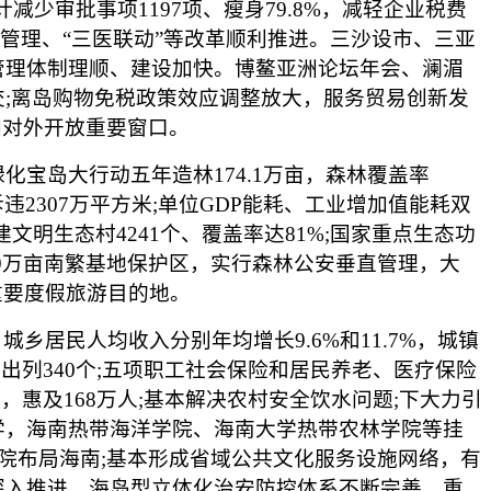
少审批事项1197项、瘦身79.8%，减轻企业税费
化管理、“三医联动”等改革顺利推进。三沙设市、三亚
管理体制理顺、建设加快。博鳌亚洲论坛年会、澜湄
;离岛购物免税政策效应调整放大，服务贸易创新发
国对外开放重要窗口。
岛大行动五年造林174.1万亩，森林覆盖率
拆违2307万平方米;单位GDP能耗、工业增加值能耗双
文明生态村4241个、覆盖率达81%;国家重点生态功
9万亩南繁基地保护区，实行森林公安垂直管理，大
重要度假旅游目的地。
居民人均收入分别年均增长9.6%和11.7%，城镇
贫出列340个;五项职工社会保险和居民养老、医疗保险
，惠及168万人;基本解决农村安全饮水问题;下大力引
学，海南热带海洋学院、海南大学热带农林学院等挂
院布局海南;基本形成省域公共文化服务设施网络，有
深入推进，海岛型立体化治安防控体系不断完善，重