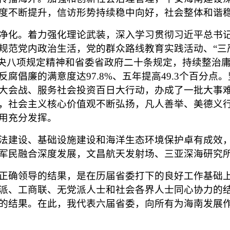
度不断提升，信访形势持续稳中向好，社会整体和谐
化。着力强化理论武装，深入学习贯彻习近平总书记
规范党内政治生活，党的群众路线教育实践活动、“三严
中央八项规定精神和省委省政府二十条规定，持续整治庸
腐倡廉的满意度达97.8%、五年提高49.3个百分
大会战、服务社会投资百日大行动，办成了一批大事
，社会主义核心价值观不断弘扬，凡人善举、美德义
用充分发挥。
建设、基础设施建设和海洋生态环境保护卓有成效，修
军民融合深度发展，文昌航天发射场、三亚深海研究
确领导的结果，是在历届省委打下的良好工作基础上
派、工商联、无党派人士和社会各界人士同心协力的
的结果。在此，我代表六届省委，向所有为海南发展