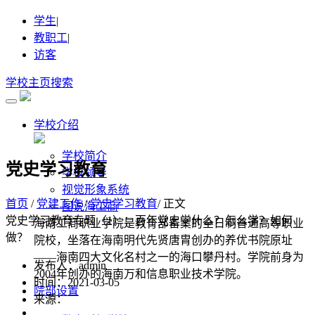
学生
|
教职工
|
访客
学校主页
搜索
学校介绍
学校简介
党史学习教育
学校领导
视觉形象系统
首页
/
党建工作
/
党史学习教育
/ 正文
图说海工商
党史学习教育专题（1）：百年党史学什么？怎么学？如何
海南工商职业学院是教育部备案的全日制普通高等职业
做？
院校，坐落在海南明代先贤唐胄创办的养优书院原址
——海南四大文化名村之一的海口攀丹村。学院前身为
发布人：admin
2004年创办的海南万和信息职业技术学院。
时间：2021-03-05
院部设置
来源：