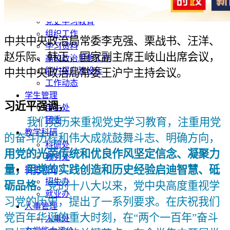
教育
党史学习教育
组织工作
中共中央政治局常委李克强、栗战书、汪洋、
学习资料
赵乐际、韩正，国家副主席王岐山出席会议，
高校政治思想工作
能力提升建设年
中共中央政治局常委王沪宁主持会议。
工作动态
学生管理
习近平强调，
学生处
团委
我们党历来重视党史学习教育，注重用党
教学科研
的奋斗历程和伟大成就鼓舞斗志、明确方向，
科研处
用党的光荣传统和优良作风坚定信念、凝聚力
教务处
量，用党的实践创造和历史经验启迪智慧、砥
招生就业
招生办
砺品格。
党的十八大以来，党中央高度重视学
就业办
习党的历史，提出了一系列要求。在庆祝我们
人事管理
党百年华诞的重大时刻，在“两个一百年”奋斗
人事处