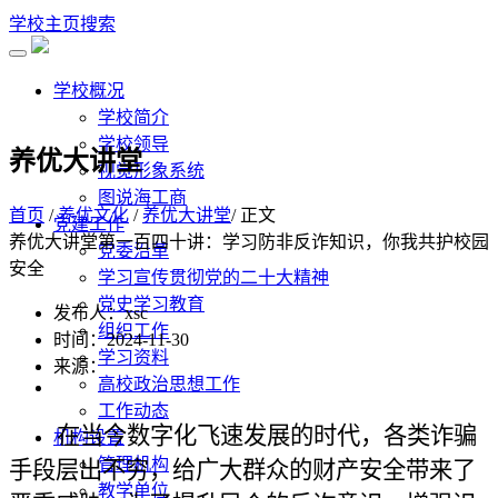
学校主页
搜索
学校概况
学校简介
学校领导
养优大讲堂
视觉形象系统
图说海工商
首页
/
养优文化
/
养优大讲堂
/ 正文
党建工作
养优大讲堂第一百四十讲：学习防非反诈知识，你我共护校园
党委沿革
安全
学习宣传贯彻党的二十大精神
党史学习教育
发布人：xsc
组织工作
时间：2024-11-30
学习资料
来源：
高校政治思想工作
工作动态
在当今数字化飞速发展的时代，各类诈骗
机构设置
管理机构
手段层出不穷，给广大群众的财产安全带来了
教学单位