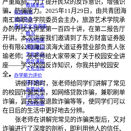
严重威胁。为了提升民众的反诈意识，增强识
教辅单位
骗、防骗能力
。
2025年11月29日
，由共青团海
招生信息
南工商职业学院委员会主办，旅游艺术学院承
就业信息
养优文化资源库
办的养优大讲堂第一百
四十
讲
，在第二报告厅
概况
开
讲。
本次讲座我们邀请到了东方财富证券股
科研成果
份有限公司海口滨海大道证券营业部负责人张
两馆建设
文化作品
瑜老师。张老师给大家带来了关于校园安全讲
养优课程
座
——
学习校园反诈知识，你我共护校园安
文化活动
全。
办学能力评价
讲座开
始时
，张老师给同学们讲解了
常见
评价简介
政策动态
的
校园诈骗类型
，
如网络贷款诈骗
，
兼职刷单
评价动态
诈骗
，
冒充客服退款诈骗等等，使同学们可以
实用信息
在日后的生活中更好地去
分辨。
张老师在讲解完常见的诈骗类型后，又对
诈骗进行了深度的剖析，即利用他人的信任、