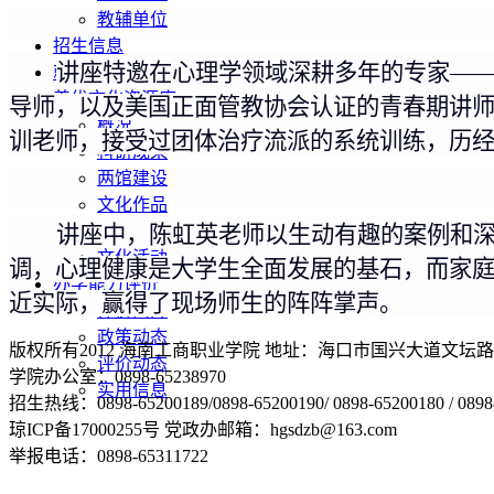
教辅单位
招生信息
讲座特邀在心理学领域深耕多年的专家
—
就业信息
养优文化资源库
导师，以及美国正面管教协会认证的青春期讲
概况
训老师，接受过团体治疗流派的系统训练，历经3
科研成果
两馆建设
文化作品
讲座中，陈虹英老师以生动有趣的案例和
养优课程
文化活动
调，心理健康是
大学生
全面发展的基石，而家
办学能力评价
近实际，赢得了现场师生的阵阵掌声。
评价简介
政策动态
版权所有2012 海南工商职业学院 地址：海口市国兴大道文坛路2号 邮编
评价动态
学院办公室：0898-65238970
实用信息
招生热线：0898-65200189/0898-65200190/ 0898-65200180 / 0
琼ICP备17000255号 党政办邮箱：hgsdzb@163.com
举报电话：0898-65311722