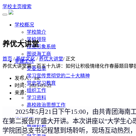
学校主页
搜索
学校概况
学校简介
学校领导
养优大讲堂
视觉形象系统
图说海工商
首页
/
养优文化
/
养优大讲堂
/ 正文
党建工作
养优大讲堂第一百五十九讲：如何让积极情绪化作春藤题目攀
党委沿革
学习宣传贯彻党的二十大精神
发布人：xsc
党史学习教育
时间：2025-05-22
组织工作
来源：
学习资料
高校政治思想工作
2025年5月21日
下午
15:00
，由
共青团海南
工作动态
机构设置
在第二报告厅盛大开讲。本次讲座以“
大学生
心
管理机构
学院团总支书记程慧到场聆听，
现场互动热烈
教学单位