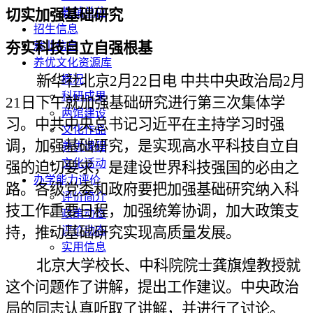
教辅单位
切实加强基础研究
招生信息
夯实科技自立自强根基
就业信息
养优文化资源库
新华社北京2月22日电 中共中央政治局2月
概况
科研成果
21日下午就加强基础研究进行第三次集体学
两馆建设
习。中共中央总书记习近平在主持学习时强
文化作品
调，加强基础研究，是实现高水平科技自立自
养优课程
文化活动
强的迫切要求，是建设世界科技强国的必由之
办学能力评价
路。各级党委和政府要把加强基础研究纳入科
评价简介
技工作重要日程，加强统筹协调，加大政策支
政策动态
持，推动基础研究实现高质量发展。
评价动态
实用信息
北京大学校长、中科院院士龚旗煌教授就
这个问题作了讲解，提出工作建议。中央政治
局的同志认真听取了讲解，并进行了讨论。