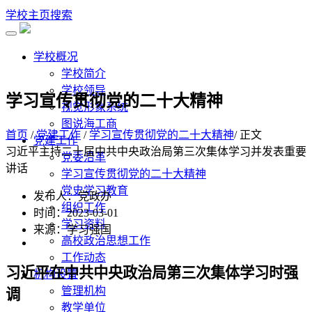
学校主页
搜索
学校概况
学校简介
学校领导
学习宣传贯彻党的二十大精神
视觉形象系统
图说海工商
首页
/
党建工作
/
学习宣传贯彻党的二十大精神
/ 正文
党建工作
习近平主持二十届中共中央政治局第三次集体学习并发表重要
党委沿革
讲话
学习宣传贯彻党的二十大精神
党史学习教育
发布人：党政办
组织工作
时间：2023-03-01
学习资料
来源：学习强国
高校政治思想工作
工作动态
习近平在中共中央政治局第三次集体学习时强
机构设置
管理机构
调
教学单位