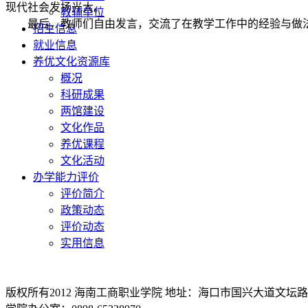
现代社会发扬光大。
教辅单位
最后，教师们自由发言，交流了在教学工作中的经验与做
招生信息
就业信息
养优文化资源库
概况
科研成果
两馆建设
文化作品
养优课程
文化活动
办学能力评价
评价简介
政策动态
评价动态
实用信息
版权所有2012 海南工商职业学院 地址：海口市国兴大道文坛路2号 邮编