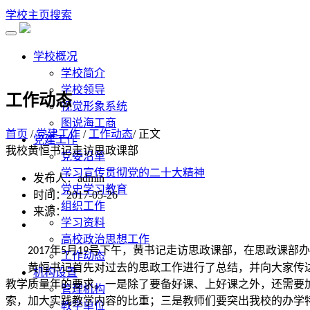
学校主页
搜索
学校概况
学校简介
学校领导
工作动态
视觉形象系统
图说海工商
首页
/
党建工作
/
工作动态
/ 正文
党建工作
我校黄恒书记走访思政课部
党委沿革
学习宣传贯彻党的二十大精神
发布人：admin
党史学习教育
时间：2017-05-26
组织工作
来源：
学习资料
高校政治思想工作
年
月
号下午，黄书记走访思政课部，在思政课部办
2017
5
19
工作动态
黄恒书记首先对过去的思政工作进行了总结，并向大家传
机构设置
教学质量年的要求。一是除了要备好课、上好课之外，还需要
管理机构
索，加大实践教学内容的比重；三是教师们要突出我校的办学
教学单位