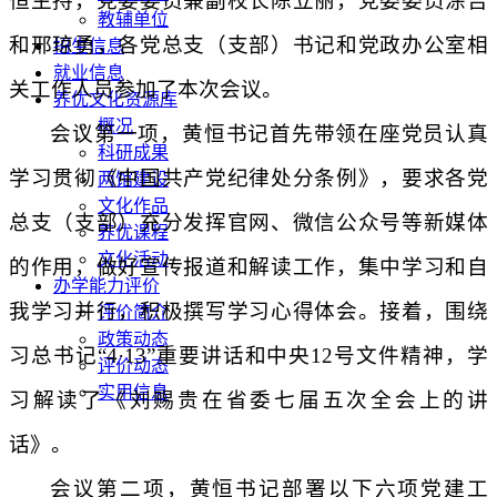
恒主持，党委委员兼副校长陈立丽，党委委员涂吉
教辅单位
和邢琼勇，各党总支（支部）书记和党政办公室相
招生信息
就业信息
关工作人员参加了本次会议。
养优文化资源库
概况
会议第一项，黄恒书记首先带领在座党员认真
科研成果
学习贯彻《中国共产党纪律处分条例》，要求各党
两馆建设
文化作品
总支（支部）充分发挥官网、微信公众号等新媒体
养优课程
文化活动
的作用，做好宣传报道和解读工作，集中学习和自
办学能力评价
我学习并行，积极撰写学习心得体会。接着，围绕
评价简介
政策动态
习总书记“
4
·
13
”重要讲话和中央
12
号文件精神，学
评价动态
实用信息
习解读了《刘赐贵在省委七届五次全会上的讲
话》。
会议第二项，黄恒书记部署以下六项党建工