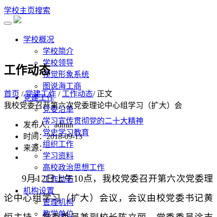
学校主页
搜索
学校概况
学校简介
学校领导
工作动态
视觉形象系统
图说海工商
首页
/
党建工作
/
工作动态
/ 正文
党建工作
我校党委召开第六次党委理论中心组学习（扩大）会
党委沿革
学习宣传贯彻党的二十大精神
发布人：admin
党史学习教育
时间：2018-09-13
组织工作
来源：
学习资料
高校政治思想工作
9
月
12
日上午
10
点，我校党委召开第六次党委理
工作动态
机构设置
论中心组学习（扩大）会议，会议由校党委书记黄
管理机构
教学单位