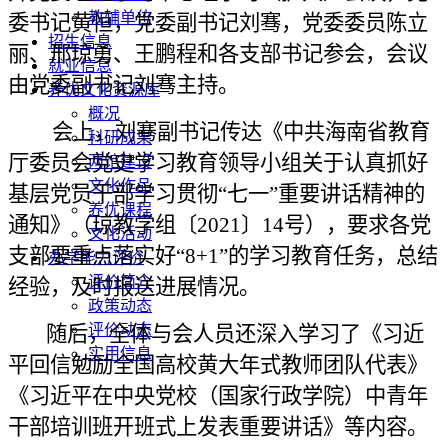
教辅单位
委书记黄恒，党委副书记刘骞，党委委员陈立
招生信息
丽、邢琼勇、王鹏程和各支部书记参会，会议
就业信息
由党委副书记刘骞主持。
养优文化资源库
概况
会上，刘骞副书记传达《中共海南省教育
科研成果
厅委员会党史学习教育领导小组关于认真抓好
两馆建设
文化作品
基层党员干部学习贯彻“七一”重要讲话精神的
养优课程
通知》（琼教学组〔2021〕14号），要求各党
文化活动
支部要重点落实好“8+1”的学习教育任务，总结
办学能力评价
评价简介
经验，及时报送进展情况。
政策动态
评价动态
随后，全体与会人员还深入学习了《习近
实用信息
平回信勉励全国高校黄大年式教师团队代表》
《习近平在中央党校（国家行政学院）中青年
干部培训班开班式上发表重要讲话》等内容。