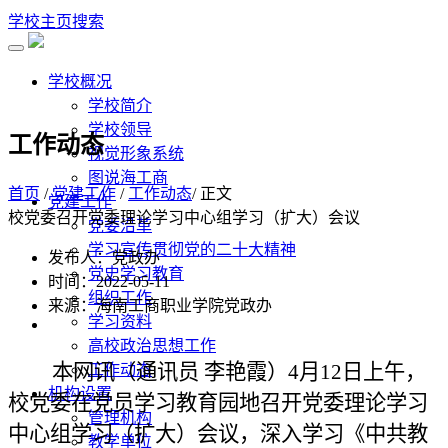
学校主页
搜索
学校概况
学校简介
学校领导
工作动态
视觉形象系统
图说海工商
首页
/
党建工作
/
工作动态
/ 正文
党建工作
校党委召开党委理论学习中心组学习（扩大）会议
党委沿革
学习宣传贯彻党的二十大精神
发布人：党政办
党史学习教育
时间：2022-05-11
组织工作
来源：海南工商职业学院党政办
学习资料
高校政治思想工作
本网讯（通讯员
李艳霞）
4
月
12
日上午，
工作动态
机构设置
校党委在党员学习教育园地召开党委理论学习
管理机构
中心组学习（扩大）会议，深入学习
《
中共教
教学单位