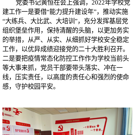
党委书记黄恒
在会上
强调，
2022年学校党
建工作
一是要
借
“能力提升建设年”，推动实施
“大练兵、大比武、大培训”，充分发挥基层党
组织堡垒作用，保持
清醒的头脑
，
以
更加务实
的举措，从严、从实、从细抓好学校安全稳定
工作，
以优异成绩迎接
党的二十大
胜利
召开。
二是
要把疫情
常态化
防控
工作
作为
学校
当前头
等大事来抓，
党员干部要带头落实、冲在一
线，
压实责任，以高度的责任心和强烈的使命
感，
守护校园平安
。