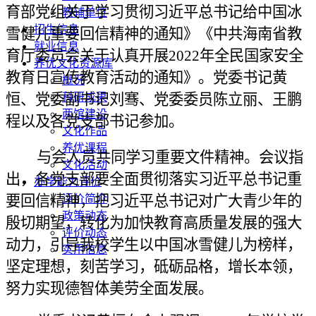
育部党组关于学习贯彻习近平总书记给中国冰
教辅单位
招生信息
雪健儿重要回信精神的通知》《中共海南省教
就业信息
育厅委员会关于认真开展
2022年全民国家安全
养优文化资源库
教育日宣传教育活动的通知》。党委书记黄
概况
恒、党委副书记刘骞、党委委员陈立丽、王鹏
科研成果
两馆建设
程以及各党支部书记参加。
文化作品
养优课程
与会人员共同学习重要文件精神
。
会议指
文化活动
出，
各党支部要全面贯彻落实习近平总书记重
办学能力评价
要回信精神，把习近平总书记对广大青少年的
评价简介
政策动态
殷切期望，转化为加快教育高质量发展的强大
评价动态
动力，引导我校学生以中国冰雪健儿为榜样，
实用信息
坚定理想，刻苦学习，砥砺品格，增长本领，
努力实现德智体美劳全面发展。