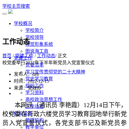
学校主页
搜索
学校概况
学校简介
学校领导
工作动态
视觉形象系统
图说海工商
首页
/
党建工作
/
工作动态
/ 正文
党建工作
校党委举行2022年下半年新党员入党宣誓仪式
党委沿革
学习宣传贯彻党的二十大精神
发布人：dzb
党史学习教育
时间：2022-12-15
组织工作
来源：党政办
学习资料
高校政治思想工作
本网讯（通讯员
李艳霞）
12月
14
日下午，
工作动态
校党委在行政六楼党员学习教育园地举行新党
机构设置
管理机构
员入党宣誓仪式，各
党
支部书记及新党员参
教学单位