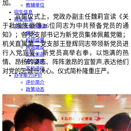
加。
教辅单位
招生信息
宣誓仪式上，党政办副主任魏莉宣读《关
就业信息
于批准陈豪
等26位同志
为中共预备党员的通
养优文化资源库
概况
知》；各
党
支部书记为新党员集体佩戴党徽
；
科研成果
机关
直属第二党支部王登辉同志带领新党员进
两馆建设
行入党宣誓
，
新党员高举右拳，以饱满的热
文化作品
情
、
昂扬的姿态
、
阵阵激昂的宣誓声,表达他们
养优课程
文化活动
对党的忠诚与决心。仪式
简朴隆重
庄严。
办学能力评价
评价简介
政策动态
评价动态
实用信息