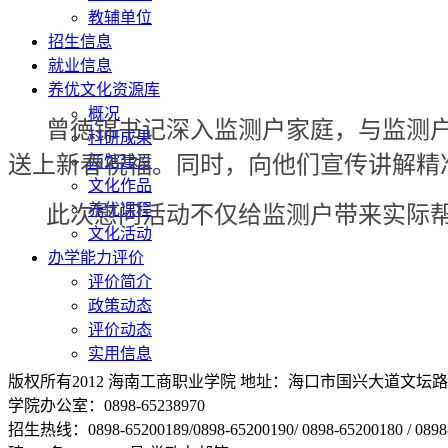
教辅单位
招生信息
就业信息
养优文化资源库
概况
曾徳锦书记深入监测户家庭，与监测
科研成果
送上新春祝福。同时，向他们宣传讲解精
两馆建设
文化作品
养优课程
此次慰问活动不仅给监测户带来实际
文化活动
办学能力评价
评价简介
政策动态
评价动态
实用信息
版权所有2012 海南工商职业学院 地址：海口市国兴大道文坛路2号 邮编
学院办公室：0898-65238970
招生热线：0898-65200189/0898-65200190/ 0898-65200180 / 0