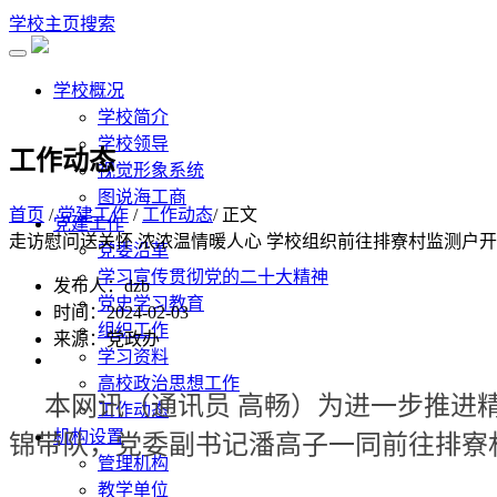
学校主页
搜索
学校概况
学校简介
学校领导
工作动态
视觉形象系统
图说海工商
首页
/
党建工作
/
工作动态
/ 正文
党建工作
走访慰问送关怀 浓浓温情暖人心 学校组织前往排寮村监测户
党委沿革
学习宣传贯彻党的二十大精神
发布人：dzb
党史学习教育
时间：2024-02-03
组织工作
来源：党政办
学习资料
高校政治思想工作
本网讯（通讯员 高畅）为进一步推进精
工作动态
机构设置
锦带队，党委副书记潘高子一同前往排寮
管理机构
教学单位