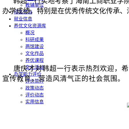
韩超一行实地考察了海南工商职业学
教辅单位
办学成绩，特别是在优秀传统文化传承、
招生信息
就业信息
养优文化资源库
概况
科研成果
两馆建设
文化作品
养优课程
唐庆才对韩超一行表示热烈欢迎，希
文化活动
办学能力评价
宣传教育，营造风清气正的社会氛围。
评价简介
政策动态
评价动态
实用信息