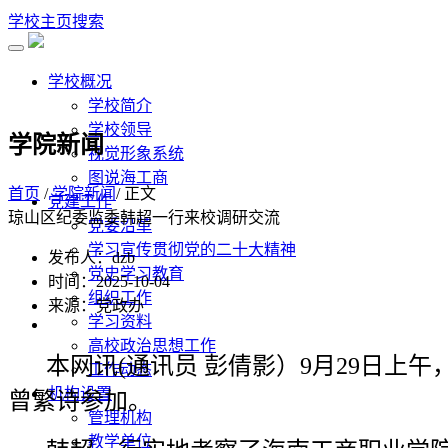
学校主页
搜索
学校概况
学校简介
学校领导
学院新闻
视觉形象系统
图说海工商
首页
/
学院新闻
/ 正文
党建工作
琼山区纪委监委韩超一行来校调研交流
党委沿革
学习宣传贯彻党的二十大精神
发布人：dzb
党史学习教育
时间：2025-10-04
组织工作
来源：党政办
学习资料
高校政治思想工作
本网讯(通讯员 彭倩影）9月29日
工作动态
机构设置
曾繁诗参加。
管理机构
教学单位