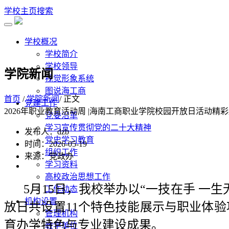
学校主页
搜索
学校概况
学校简介
学校领导
学院新闻
视觉形象系统
图说海工商
首页
/
学院新闻
/ 正文
党建工作
2026年职业教育活动周 |海南工商职业学院校园开放日活动精
党委沿革
学习宣传贯彻党的二十大精神
发布人：dzb
党史学习教育
时间：2026-05-19
组织工作
来源：党政办
学习资料
高校政治思想工作
5月15日，我校举办以“一技在手 
工作动态
机构设置
放日共设置11个特色技能展示与职业体
管理机构
育办学特色与专业建设成果。
教学单位