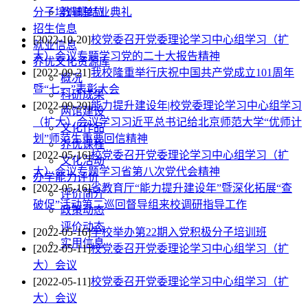
分子培训班结业典礼
教辅单位
招生信息
[2022-10-20]
校党委召开党委理论学习中心组学习（扩
就业信息
大）会议专题学习党的二十大报告精神
养优文化资源库
[2022-09-21]
我校隆重举行庆祝中国共产党成立101周年
概况
暨“七一”表彰大会
科研成果
[2022-09-20]
能力提升建设年|校党委理论学习中心组学习
两馆建设
（扩大）会议学习习近平总书记给北京师范大学“优师计
文化作品
划”师范生重要回信精神
养优课程
[2022-05-16]
校党委召开党委理论学习中心组学习（扩
文化活动
大）会议专题学习省第八次党代会精神
办学能力评价
[2022-05-16]
省教育厅“能力提升建设年”暨深化拓展“查
评价简介
破促”活动第二巡回督导组来校调研指导工作
政策动态
评价动态
[2022-05-16]
学校举办第22期入党积极分子培训班
实用信息
[2022-05-11]
校党委召开党委理论学习中心组学习（扩
大）会议
[2022-05-11]
校党委召开党委理论学习中心组学习（扩
大）会议