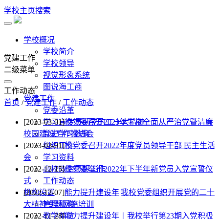
学校主页
搜索
学校概况
学校简介
党建工作
学校领导
二级菜单
视觉形象系统
图说海工商
工作动态
党建工作
首页
/
党建工作
/
工作动态
党委沿革
[2023-03-01]
学习宣传贯彻党的二十大精神
校党委召开2023年学校全面从严治党暨清廉
校园建设工作推进会
党史学习教育
[2023-03-01]
组织工作
校党委召开2022年度党员领导干部 民主生活
会
学习资料
[2022-12-15]
高校政治思想工作
校党委举行2022年下半年新党员入党宣誓仪
式
工作动态
机构设置
[2022-12-07]
能力提升建设年|我校党委组织开展党的二十
大精神专题网络培训
管理机构
[2022-11-28]
教学单位
能力提升建设年︱我校举行第23期入党积极